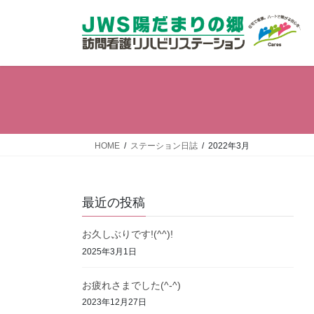
コ
ナ
ン
ビ
テ
ゲ
ン
ー
ツ
シ
へ
ョ
ス
ン
キ
に
ッ
移
HOME
ステーション日誌
2022年3月
プ
動
最近の投稿
お久しぶりです!(^^)!
2025年3月1日
お疲れさまでした(^-^)
2023年12月27日