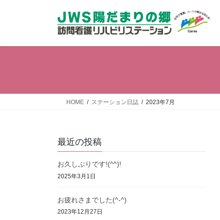
コ
ナ
ン
ビ
テ
ゲ
ン
ー
ツ
シ
へ
ョ
ス
ン
キ
に
ッ
移
HOME
ステーション日誌
2023年7月
プ
動
最近の投稿
お久しぶりです!(^^)!
2025年3月1日
お疲れさまでした(^-^)
2023年12月27日