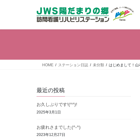
コ
ナ
ン
ビ
テ
ゲ
ン
ー
ツ
シ
へ
ョ
ス
ン
キ
に
ッ
移
HOME
ステーション日誌
未分類
はじめまして！山
プ
動
最近の投稿
お久しぶりです!(^^)!
2025年3月1日
お疲れさまでした(^-^)
2023年12月27日