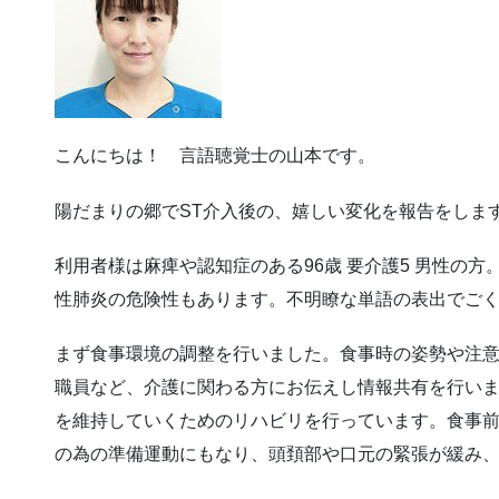
こんにちは！ 言語聴覚士の山本です。
陽だまりの郷でST介入後の、嬉しい変化を報告をしま
利用者様は麻痺や認知症のある96歳 要介護5 男性の
性肺炎の危険性もあります。不明瞭な単語の表出でご
まず食事環境の調整を行いました。食事時の姿勢や注
職員など、介護に関わる方にお伝えし情報共有を行い
を維持していくためのリハビリを行っています。食事
の為の準備運動にもなり、頭頚部や口元の緊張が緩み